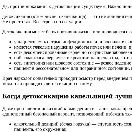
Да, противопоказания к детоксикации существуют. Важно пони
детоксикация (в том числе и капельница) — это не дополнител
Не просто так. Все строго по ситуации.
Детоксикация может быть противопоказана или проводится с о
у пациента есть острые инфекционные или воспалительн
имеются тяжелые нарушения работы почек или печени, п
есть декомпенсированные сердечно-сосудистые заболеван
наблюдаются аллергические реакции на препараты, кото
есть гипотония или шоковое состояние — резкое падение
пациент в бессознательном или пограничном состоянии, н
Врач-нарколог обязательно проводит осмотр перед введением п
можно ли проводить детоксикацию на дому.
Когда детоксикацию капельницей лучше
Даже при наличии показаний к выведению из запоя, когда пре
единственный безопасный вариант, позволяющий избежать тяж
алкогольный делирий (белая горячка) — спутанность соз
пациента, его окружения;