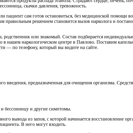
ливаются продукты распада этанола. Страдают сердце, печень, п
ессонница, скачки давления, тревожность.
ли пациент сам готов остановиться, без медицинской помощи во
м правильным решением становится вызов нарколога и постанов
ра, родственник или знакомый. Состав подбирается индивидуальн
 нашем наркологическом центре в Павлово. Поставим капельни
ти — по телефону, который вы видите на сайте.
го введения, предназначенная для очищения организма. Средств
 и бессонницу и другие симптомы.
зного вывода из запоя, с которой начинается восстановление ор
ациента. В него могут входить.