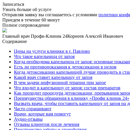
Записаться
Узнать больше об услуге
Отправляя заявку вы соглашаетесь с условиями
политики конф
Приедем в течение 60 минут
Полное сопровождение
Главный врач Профи-Клиник 24
Корнеев Алексей Иванович
Содержание
Цены на услуги клиники в г. Павлово
Что такое капельница от запоя
Когда необходима капельница от запоя: основные показа
Есть ли противопоказания к детоксикации в целом
Когда детоксикацию капельницей лучше проводить в ста
Какой врач ставит капельницу от запоя
В чем задачи инфузионной терапии при запое
Что входит в капельницу от запоя: состав препаратов
Как проходит процедура детоксикации, прерывания запоя
Преимущества обращения в клинику «Профи клиник 24»
Вызвать врача, чтобы поставить капельницу от запоя на 
Часто спрашивают
Врачи, которые вам помогут
Аудио-отзывы
Отзывы клиентов после лечения
Пространство заботы и спокойствия