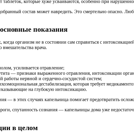
 от таблеток, которые хуже усваиваются, особенно при нарушен
обранный состав может навредить. Это смертельно опасно. Люб
: основные показания
ях, когда организм не в состоянии сам справиться с интоксикаци
о вмешательства врача.
нолом, усиливается отравление;
петита — признаки выраженного отравления, интоксикации орга
й работы нервной и сердечно-сосудистой систем;
ихоэмоциональная дестабилизация, которая требует медикаменто
, указывающие на глубокую интоксикацию.
ия — в этих случаях капельница помогает предотвратить осложн
роги, спутанность сознания — капельницы дома уже недостаточ
ции в целом