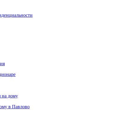
иденциальности
ния
ционаре
 на дому
дому в Павлово