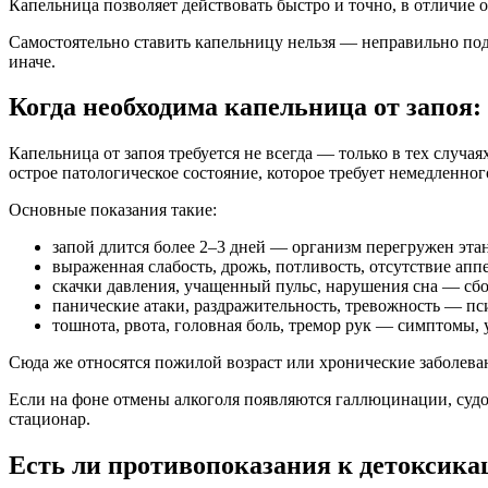
Капельница позволяет действовать быстро и точно, в отличие
Самостоятельно ставить капельницу нельзя — неправильно под
иначе.
Когда необходима капельница от запоя
Капельница от запоя требуется не всегда — только в тех случа
острое патологическое состояние, которое требует немедленног
Основные показания такие:
запой длится более 2–3 дней — организм перегружен эта
выраженная слабость, дрожь, потливость, отсутствие ап
скачки давления, учащенный пульс, нарушения сна — сбо
панические атаки, раздражительность, тревожность — пс
тошнота, рвота, головная боль, тремор рук — симптомы
Сюда же относятся пожилой возраст или хронические заболеван
Если на фоне отмены алкоголя появляются галлюцинации, судо
стационар.
Есть ли противопоказания к детоксика