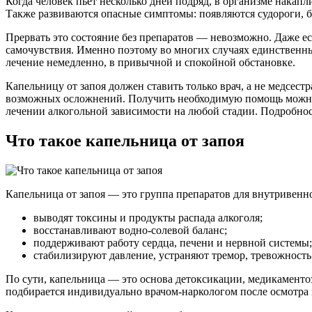
Когда человек пьет несколько дней подряд, в организме накап
Также развиваются опасные симптомы: появляются судороги, б
Прервать это состояние без препаратов — невозможно. Даже ес
самочувствия. Именно поэтому во многих случаях единственны
лечение немедленно, в привычной и спокойной обстановке.
Капельницу от запоя должен ставить только врач, а не медсест
возможных осложнений. Получить необходимую помощь можно в
лечении алкогольной зависимости на любой стадии. Подробнос
Что такое капельница от запоя
Капельница от запоя — это группа препаратов для внутривенно
выводят токсины и продукты распада алкоголя;
восстанавливают водно-солевой баланс;
поддерживают работу сердца, печени и нервной системы;
стабилизируют давление, устраняют тремор, тревожность
По сути, капельница — это основа детоксикации, медикаменто
подбирается индивидуально врачом-наркологом после осмотра п