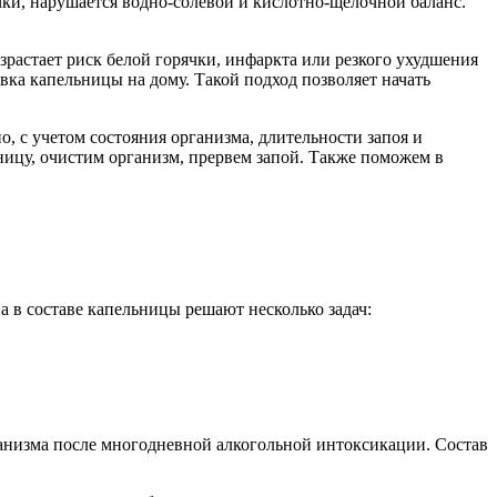
очки, нарушается водно-солевой и кислотно-щелочной баланс.
зрастает риск белой горячки, инфаркта или резкого ухудшения
ка капельницы на дому. Такой подход позволяет начать
о, с учетом состояния организма, длительности запоя и
цу, очистим организм, прервем запой. Также поможем в
а в составе капельницы решают несколько задач:
ганизма после многодневной алкогольной интоксикации. Состав