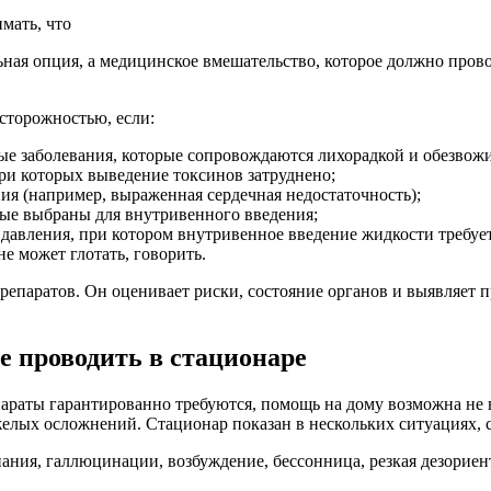
мать, что
ьная опция, а медицинское вмешательство, которое должно прово
сторожностью, если:
ые заболевания, которые сопровождаются лихорадкой и обезвож
ри которых выведение токсинов затруднено;
ия (например, выраженная сердечная недостаточность);
рые выбраны для внутривенного введения;
 давления, при котором внутривенное введение жидкости требует
е может глотать, говорить.
репаратов. Он оценивает риски, состояние органов и выявляет 
 проводить в стационаре
параты гарантированно требуются, помощь на дому возможна не 
елых осложнений. Стационар показан в нескольких ситуациях, с
нания, галлюцинации, возбуждение, бессонница, резкая дезорие