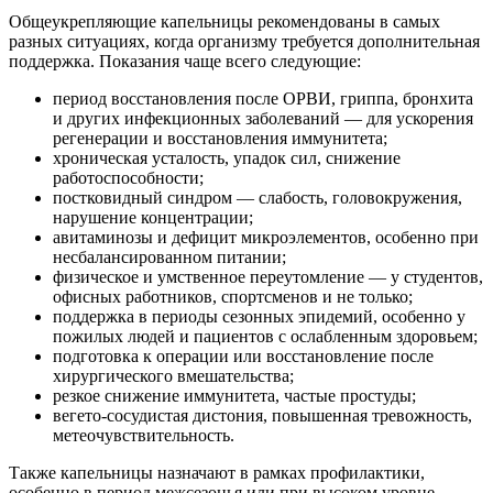
Общеукрепляющие капельницы рекомендованы в самых
разных ситуациях, когда организму требуется дополнительная
поддержка. Показания чаще всего следующие:
период восстановления после ОРВИ, гриппа, бронхита
и других инфекционных заболеваний — для ускорения
регенерации и восстановления иммунитета;
хроническая усталость, упадок сил, снижение
работоспособности;
постковидный синдром — слабость, головокружения,
нарушение концентрации;
авитаминозы и дефицит микроэлементов, особенно при
несбалансированном питании;
физическое и умственное переутомление — у студентов,
офисных работников, спортсменов и не только;
поддержка в периоды сезонных эпидемий, особенно у
пожилых людей и пациентов с ослабленным здоровьем;
подготовка к операции или восстановление после
хирургического вмешательства;
резкое снижение иммунитета, частые простуды;
вегето-сосудистая дистония, повышенная тревожность,
метеочувствительность.
Также капельницы назначают в рамках профилактики,
особенно в период межсезонья или при высоком уровне