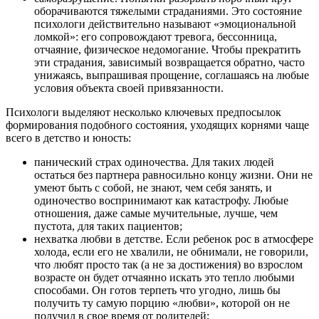
оборачиваются тяжелыми страданиями. Это состояние
психологи действительно называют «эмоциональной
ломкой»: его сопровождают тревога, бессонница,
отчаяние, физическое недомогание. Чтобы прекратить
эти страдания, зависимый возвращается обратно, часто
унижаясь, выпрашивая прощение, соглашаясь на любые
условия объекта своей привязанности.
Психологи выделяют несколько ключевых предпосылок
формирования подобного состояния, уходящих корнями чаще
всего в детство и юность:
панический страх одиночества. Для таких людей
остаться без партнера равносильно концу жизни. Они не
умеют быть с собой, не знают, чем себя занять, и
одиночество воспринимают как катастрофу. Любые
отношения, даже самые мучительные, лучше, чем
пустота, для таких пациентов;
нехватка любви в детстве. Если ребенок рос в атмосфере
холода, если его не хвалили, не обнимали, не говорили,
что любят просто так (а не за достижения) во взрослом
возрасте он будет отчаянно искать это тепло любыми
способами. Он готов терпеть что угодно, лишь бы
получить ту самую порцию «любви», которой он не
получил в свое время от родителей;