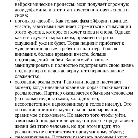
нейрохимические процессы: мозг получает огромную
дозу дофамина, и этот этап хочется повторять снова и
снова;
погоня за «дозой». Как только фаза эйфории начинает
угасать, зависимый начинает стремиться к стимуляции
этого чувства, которое он хочет снова и снова. Однако,
как и в случае с наркотиком, прежней остроты
ощущений уже не будет. Тогда пациент прибегает к
«увеличению дозы»: требует от партнера больше
внимания, больше времени вместе, больше
подтверждений любви. Зависимый начинает
манипулировать и полностью подстраивать свою жизнь
под партнера в надежде вернуть то первоначальное
блаженство;
осознание реальности. Рано или поздно наступает
момент, когда идеализированный образ сталкивается с
реальностью. Партнер оказывается обычным человеком
(со своими недостатками, холодностью,
несоответствием нарисованному в голове идеалу). Это
осознание приносит мучительное разочарование,
сравнимое с похмельем. Но вместо того чтобы уйти,
зависимый попадает в ловушку: он уже не представляет
жизни без этого человека, но при этом видит, что
реальность не соответствует придуманному образу;
саморазрушение. Попытки разорвать порочный круг