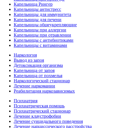
Капельница Рингер
Капельницы антистресс
Капельницы для иммунитета
Капельницы для печени
Капельницы общеукрепляющие
Капельницы при аллергии
Капельницы при отравлении
Капельницы с антибиотиками
Капельницы с витаминами
Наркология
Вывод из запоя
Детоксикация организма
Капельница от запоя
Капельница от похмелья
Наркологический стационар
Лечение наркомании
Реабилитация наркозависимых
Психиатрия
Психиатрическая помощь
Психиатрический стационар
Лечение клаустрофобии
Лечение суицидального поведения
Лечение нарциссического расстройства