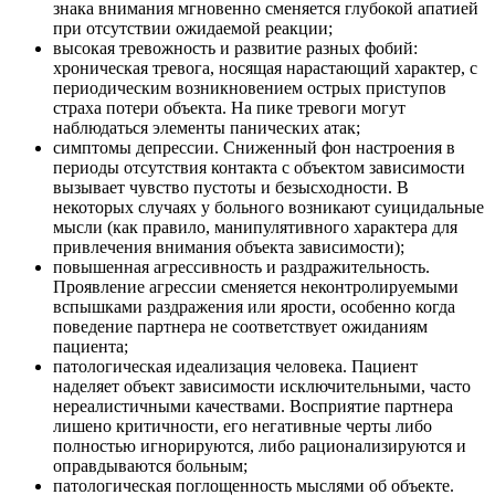
знака внимания мгновенно сменяется глубокой апатией
при отсутствии ожидаемой реакции;
высокая тревожность и развитие разных фобий:
хроническая тревога, носящая нарастающий характер, с
периодическим возникновением острых приступов
страха потери объекта. На пике тревоги могут
наблюдаться элементы панических атак;
симптомы депрессии. Сниженный фон настроения в
периоды отсутствия контакта с объектом зависимости
вызывает чувство пустоты и безысходности. В
некоторых случаях у больного возникают суицидальные
мысли (как правило, манипулятивного характера для
привлечения внимания объекта зависимости);
повышенная агрессивность и раздражительность.
Проявление агрессии сменяется неконтролируемыми
вспышками раздражения или ярости, особенно когда
поведение партнера не соответствует ожиданиям
пациента;
патологическая идеализация человека. Пациент
наделяет объект зависимости исключительными, часто
нереалистичными качествами. Восприятие партнера
лишено критичности, его негативные черты либо
полностью игнорируются, либо рационализируются и
оправдываются больным;
патологическая поглощенность мыслями об объекте.