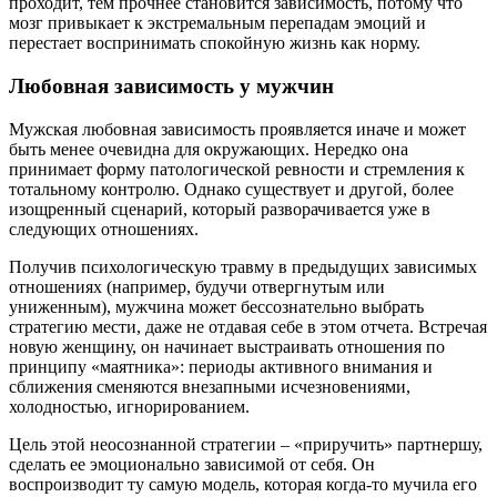
проходит, тем прочнее становится зависимость, потому что
мозг привыкает к экстремальным перепадам эмоций и
перестает воспринимать спокойную жизнь как норму.
Любовная зависимость у мужчин
Мужская любовная зависимость проявляется иначе и может
быть менее очевидна для окружающих. Нередко она
принимает форму патологической ревности и стремления к
тотальному контролю. Однако существует и другой, более
изощренный сценарий, который разворачивается уже в
следующих отношениях.
Получив психологическую травму в предыдущих зависимых
отношениях (например, будучи отвергнутым или
униженным), мужчина может бессознательно выбрать
стратегию мести, даже не отдавая себе в этом отчета. Встречая
новую женщину, он начинает выстраивать отношения по
принципу «маятника»: периоды активного внимания и
сближения сменяются внезапными исчезновениями,
холодностью, игнорированием.
Цель этой неосознанной стратегии – «приручить» партнершу,
сделать ее эмоционально зависимой от себя. Он
воспроизводит ту самую модель, которая когда-то мучила его