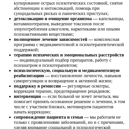
купирование острых психотических состояний, снятие
абстиненции и интоксикаций, помощь при
суицидальных рисках и панических приступах;
детоксикацию и очищение организма —
капельницы,
витаминотерапия, выведение токсинов после
злоупотребления алкоголем, наркотиками или иными
психоактивными веществами;
полноценное лечение зависимостей —
комплексная
программа с медикаментозной и психотерапевтической
поддержкой;
терапию психических и эмоциональных расстройств
—
индивидуальный подбор препаратов, работу с
психиатром и психотерапевтом;
психологическую, социальную и медикаментозную
реабилитацию —
восстановление личности, навыков
саморегуляции и возвращение к активной жизни;
поддержку в ремиссии —
регулярные осмотры,
коррекция терапии, предотвращение рецидивов;
интервенции —
если больной не хочет лечиться, мы
помогает принять осознанное решение о лечении, в том
числе с участием близких, мотивируем пациентов
начать коррекцию;
сопровождение пациента и семьи —
мы работаем не
только с проявлениями заболеваний, но и с причинами,
уделяя внимание социальной и психологической