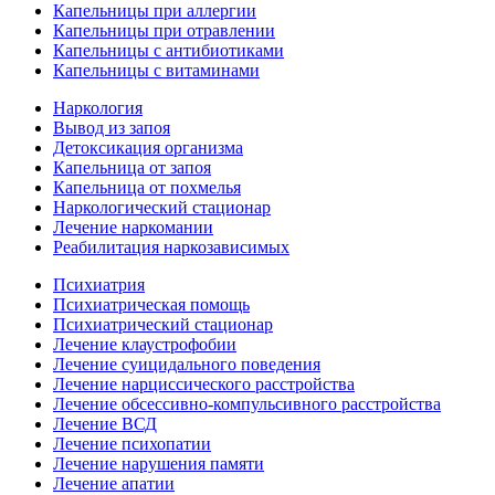
Капельницы при аллергии
Капельницы при отравлении
Капельницы с антибиотиками
Капельницы с витаминами
Наркология
Вывод из запоя
Детоксикация организма
Капельница от запоя
Капельница от похмелья
Наркологический стационар
Лечение наркомании
Реабилитация наркозависимых
Психиатрия
Психиатрическая помощь
Психиатрический стационар
Лечение клаустрофобии
Лечение суицидального поведения
Лечение нарциссического расстройства
Лечение обсессивно-компульсивного расстройства
Лечение ВСД
Лечение психопатии
Лечение нарушения памяти
Лечение апатии