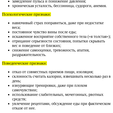
замедление пульса и понижение давления;
хроническая усталость, бессонница, судороги, анемия.
Психологические признаки:
навязчивый страх поправиться, даже при недостатке
веса;
постоянное чувство вины после еды;
искаженное восприятие собственного тела («я толстая»);
отрицание серьезности состояния, попытки скрывать
вес и поведение от близких;
снижение самооценки, тревожность, апатия,
раздражительность.
Поведенческие признаки:
отказ от совместных приемов пищи, изоляция;
склонность считать калории, взвешивать несколько раз в
день;
изнуряющие тренировки, даже при плохом
самочувствии;
использование слабительных, мочегонных, рвотных
средств;
увлечение рецептами, обсуждение еды при фактическом
отказе от нее.