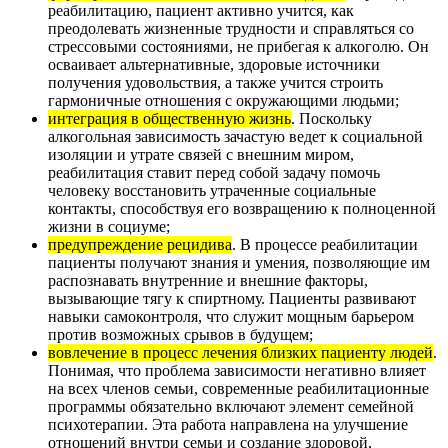
реабилитацию, пациент активно учится, как
преодолевать жизненные трудности и справляться со
стрессовыми состояниями, не прибегая к алкоголю. Он
осваивает альтернативные, здоровые источники
получения удовольствия, а также учится строить
гармоничные отношения с окружающими людьми;
интеграция в общественную жизнь
. Поскольку
алкогольная зависимость зачастую ведет к социальной
изоляции и утрате связей с внешним миром,
реабилитация ставит перед собой задачу помочь
человеку восстановить утраченные социальные
контакты, способствуя его возвращению к полноценной
жизни в социуме;
предупреждение рецидива
. В процессе реабилитации
пациенты получают знания и умения, позволяющие им
распознавать внутренние и внешние факторы,
вызывающие тягу к спиртному. Пациенты развивают
навыки самоконтроля, что служит мощным барьером
против возможных срывов в будущем;
вовлечение в процесс лечения близких пациенту людей
.
Понимая, что проблема зависимости негативно влияет
на всех членов семьи, современные реабилитационные
программы обязательно включают элемент семейной
психотерапии. Эта работа направлена на улучшение
отношений внутри семьи и создание здоровой,